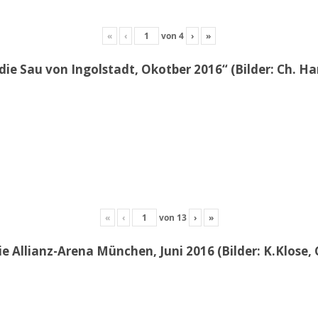
«
‹
von
4
›
»
die Sau von Ingolstadt, Okotber 2016“ (Bilder: Ch. H
«
‹
von
13
›
»
e Allianz-Arena München, Juni 2016 (Bilder: K.Klose, 