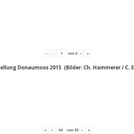
«
‹
von
9
›
»
llung Donaumoos 2015 (Bilder: Ch. Hammerer / C. E
«
‹
von
45
›
»