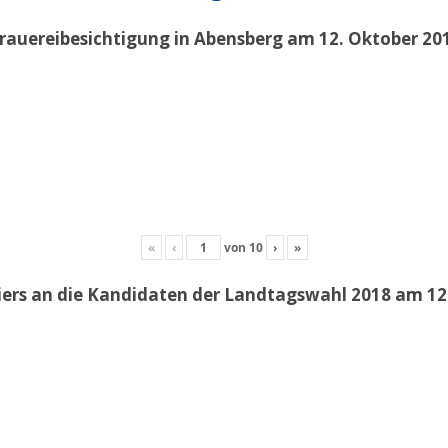
rauereibesichtigung in Abensberg am 12. Oktober 20
«
‹
von
10
›
»
iers an die Kandidaten der Landtagswahl 2018 am 12.