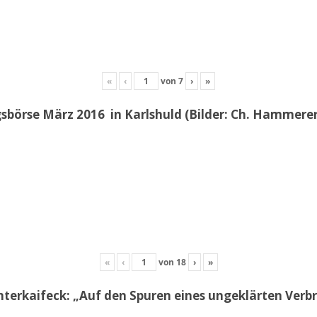
«
‹
von
7
›
»
sbörse März 2016 in Karlshuld (Bilder: Ch. Hammerer 
«
‹
von
18
›
»
erkaifeck: „Auf den Spuren eines ungeklärten Ver