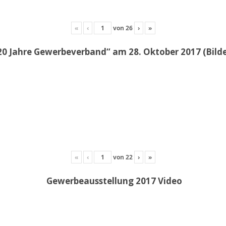
«
‹
von
26
›
»
20 Jahre Gewerbeverband“ am 28. Oktober 2017 (Bil
«
‹
von
22
›
»
Gewerbeausstellung 2017 Video