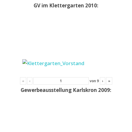
GV im Klettergarten 2010:
«
‹
von
9
›
»
Gewerbeausstellung Karlskron 2009: