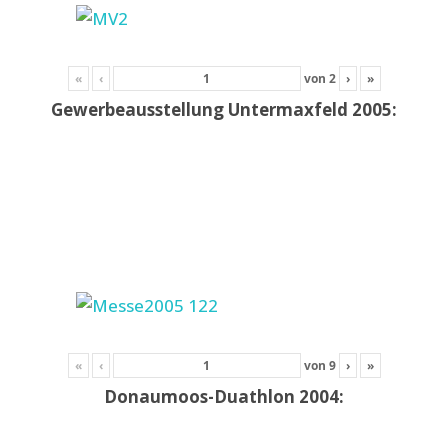
«
‹
von
2
›
»
Gewerbeausstellung Untermaxfeld 2005:
«
‹
von
9
›
»
Donaumoos-Duathlon 2004: