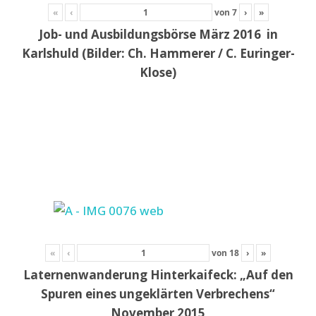
«
‹
von
7
›
»
Job- und Ausbildungsbörse März 2016 in
Karlshuld (Bilder: Ch. Hammerer / C. Euringer-
Klose)
«
‹
von
18
›
»
Laternenwanderung Hinterkaifeck: „Auf den
Spuren eines ungeklärten Verbrechens“
November 2015