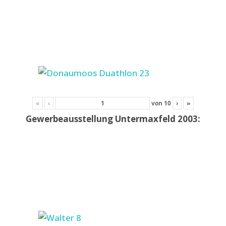
«
‹
von
10
›
»
Gewerbeausstellung Untermaxfeld 2003: