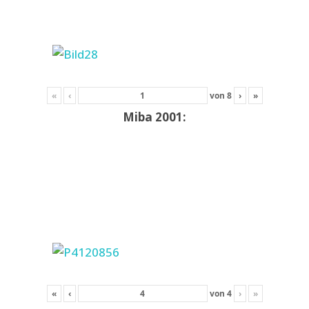
«
‹
von
8
›
»
Miba 2001:
«
‹
von
4
›
»