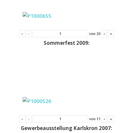
«
‹
von
20
›
»
Sommerfest 2009:
«
‹
von
11
›
»
Gewerbeausstellung Karlskron 2007: