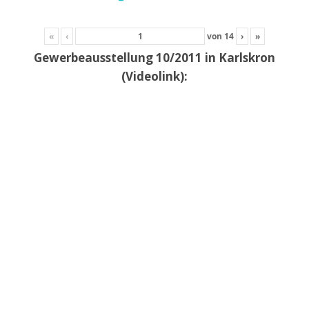
«
‹
von
14
›
»
Gewerbeausstellung 10/2011 in Karlskron
(Videolink):