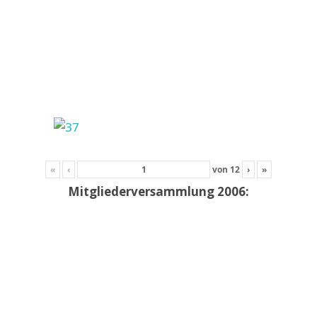
«
‹
von
12
›
»
Mitgliederversammlung 2006: