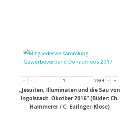
«
‹
von
4
›
»
„Jesuiten, Illuminaten und die Sau von
Ingolstadt, Okotber 2016“ (Bilder: Ch.
Hammerer / C. Euringer-Klose)