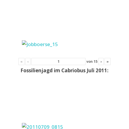
«
‹
von
15
›
»
Fossilienjagd im Cabriobus Juli 2011: