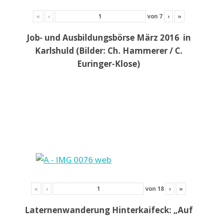
«
‹
von
7
›
»
Job- und Ausbildungsbörse März 2016 in
Karlshuld (Bilder: Ch. Hammerer / C.
Euringer-Klose)
«
‹
von
18
›
»
Laternenwanderung Hinterkaifeck: „Auf