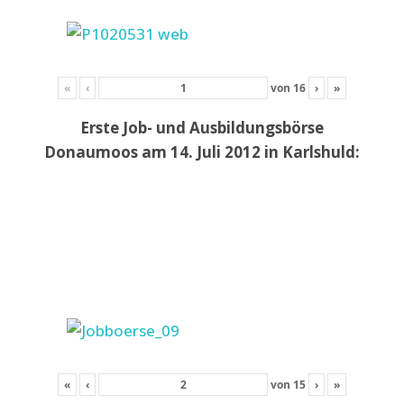
«
‹
von
16
›
»
Erste Job- und Ausbildungsbörse
Donaumoos am 14. Juli 2012 in Karlshuld:
«
‹
von
15
›
»