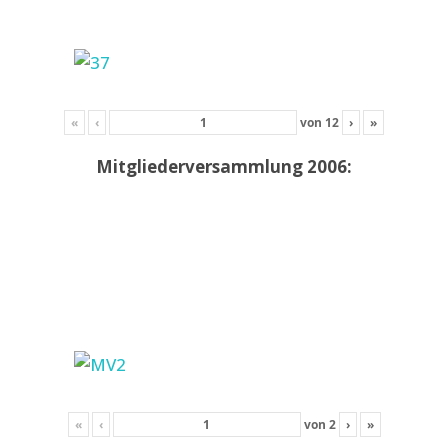
«
‹
von
12
›
»
Mitgliederversammlung 2006:
«
‹
von
2
›
»