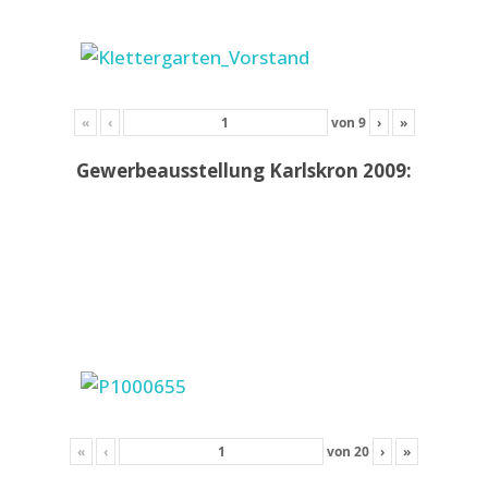
«
‹
von
9
›
»
Gewerbeausstellung Karlskron 2009:
«
‹
von
20
›
»