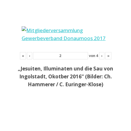
«
‹
von
4
›
»
„Jesuiten, Illuminaten und die Sau von
Ingolstadt, Okotber 2016“ (Bilder: Ch.
Hammerer / C. Euringer-Klose)