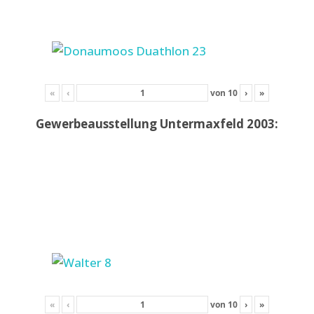
«
‹
von
10
›
»
Gewerbeausstellung Untermaxfeld 2003:
«
‹
von
10
›
»