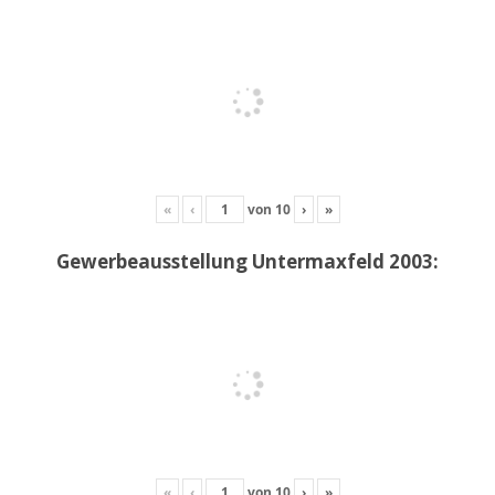
«
‹
von
10
›
»
Gewerbeausstellung Untermaxfeld 2003:
«
‹
von
10
›
»