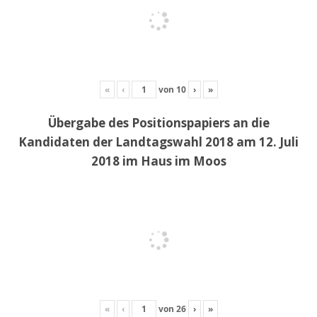
«
‹
von
10
›
»
Übergabe des Positionspapiers an die
Kandidaten der Landtagswahl 2018 am 12. Juli
2018 im Haus im Moos
«
‹
von
26
›
»