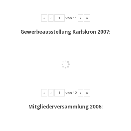
«
‹
von
11
›
»
Gewerbeausstellung Karlskron 2007:
«
‹
von
12
›
»
Mitgliederversammlung 2006: