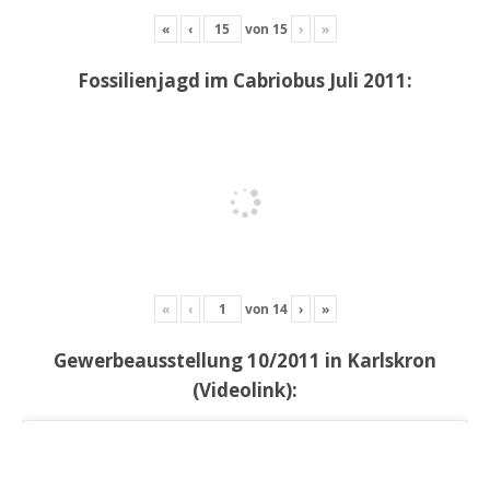
«
‹
von
15
›
»
Fossilienjagd im Cabriobus Juli 2011:
«
‹
von
14
›
»
Gewerbeausstellung 10/2011 in Karlskron
(Videolink):