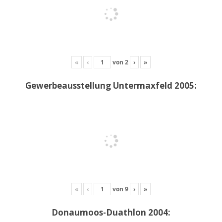
«
‹
von
2
›
»
Gewerbeausstellung Untermaxfeld 2005:
«
‹
von
9
›
»
Donaumoos-Duathlon 2004: