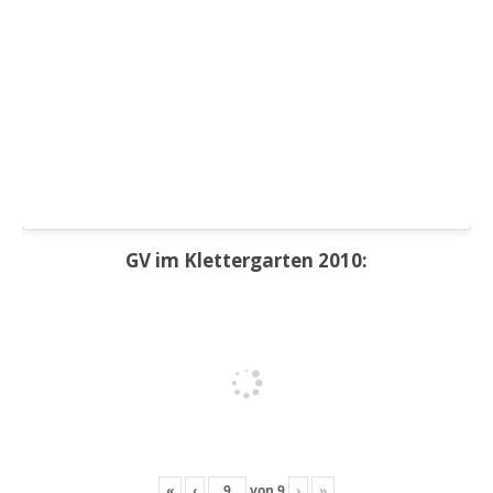
GV im Klettergarten 2010:
«
‹
von
9
›
»