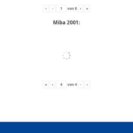
«
‹
von
8
›
»
Miba 2001:
«
‹
von
4
›
»