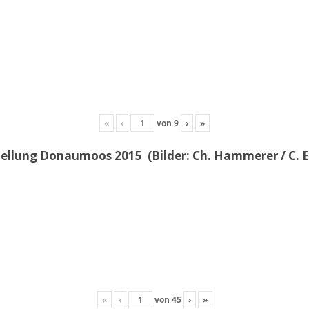
«
‹
von
9
›
»
llung Donaumoos 2015 (Bilder: Ch. Hammerer / C. E
«
‹
von
45
›
»