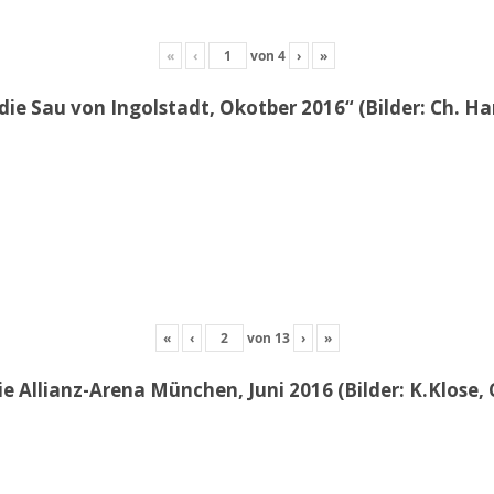
«
‹
von
4
›
»
die Sau von Ingolstadt, Okotber 2016“ (Bilder: Ch. H
«
‹
von
13
›
»
e Allianz-Arena München, Juni 2016 (Bilder: K.Klose, 