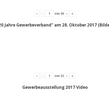
«
‹
von
26
›
»
20 Jahre Gewerbeverband“ am 28. Oktober 2017 (Bil
«
‹
von
22
›
»
Gewerbeausstellung 2017 Video