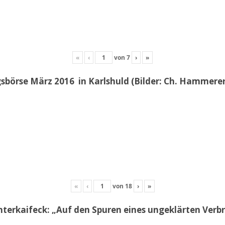
«
‹
von
7
›
»
sbörse März 2016 in Karlshuld (Bilder: Ch. Hammerer 
«
‹
von
18
›
»
erkaifeck: „Auf den Spuren eines ungeklärten Ver