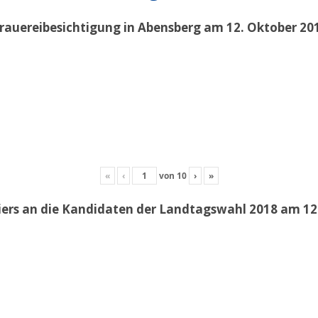
rauereibesichtigung in Abensberg am 12. Oktober 20
«
‹
von
10
›
»
iers an die Kandidaten der Landtagswahl 2018 am 12.