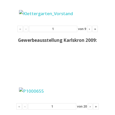
«
‹
von
9
›
»
Gewerbeausstellung Karlskron 2009:
«
‹
von
20
›
»