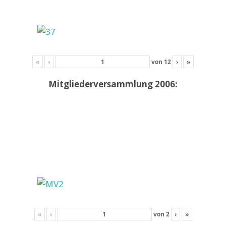
«
‹
von
12
›
»
Mitgliederversammlung 2006:
«
‹
von
2
›
»