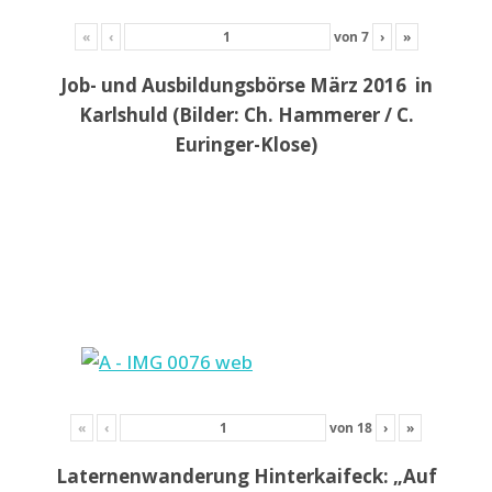
«
‹
von
7
›
»
Job- und Ausbildungsbörse März 2016 in
Karlshuld (Bilder: Ch. Hammerer / C.
Euringer-Klose)
«
‹
von
18
›
»
Laternenwanderung Hinterkaifeck: „Auf