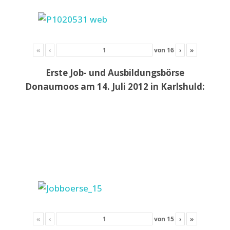
«
‹
von
16
›
»
Erste Job- und Ausbildungsbörse
Donaumoos am 14. Juli 2012 in Karlshuld:
«
‹
von
15
›
»