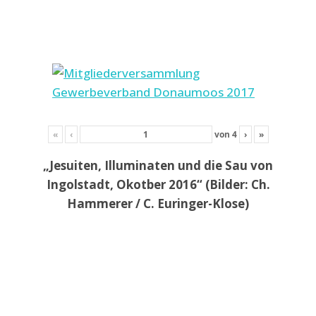
«
‹
von
4
›
»
„Jesuiten, Illuminaten und die Sau von
Ingolstadt, Okotber 2016“ (Bilder: Ch.
Hammerer / C. Euringer-Klose)