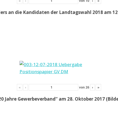
«
‹
von
10
›
»
iers an die Kandidaten der Landtagswahl 2018 am 12.
«
‹
von
26
›
»
20 Jahre Gewerbeverband“ am 28. Oktober 2017 (Bil