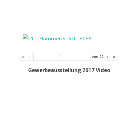
«
‹
von
22
›
»
Gewerbeausstellung 2017 Video