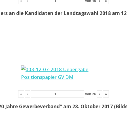
«
‹
von
10
›
»
iers an die Kandidaten der Landtagswahl 2018 am 12.
«
‹
von
26
›
»
20 Jahre Gewerbeverband“ am 28. Oktober 2017 (Bil