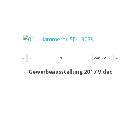
«
‹
von
22
›
»
Gewerbeausstellung 2017 Video