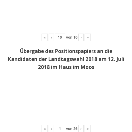
«
‹
von
10
›
»
Übergabe des Positionspapiers an die
Kandidaten der Landtagswahl 2018 am 12. Juli
2018 im Haus im Moos
«
‹
von
26
›
»