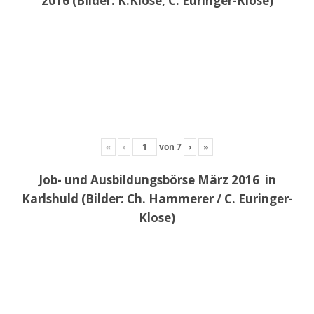
2016 (Bilder: K.Klose, C. Euringer-Klose)
«
‹
von
7
›
»
Job- und Ausbildungsbörse März 2016 in
Karlshuld (Bilder: Ch. Hammerer / C. Euringer-
Klose)