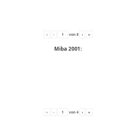
«
‹
von
8
›
»
Miba 2001:
«
‹
von
4
›
»