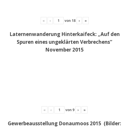
«
‹
von
18
›
»
Laternenwanderung Hinterkaifeck: „Auf den
Spuren eines ungeklärten Verbrechens“
November 2015
«
‹
von
9
›
»
Gewerbeausstellung Donaumoos 2015 (Bilder: