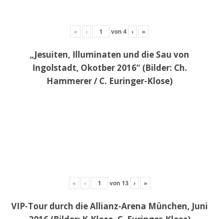
«
‹
von
4
›
»
„Jesuiten, Illuminaten und die Sau von
Ingolstadt, Okotber 2016“ (Bilder: Ch.
Hammerer / C. Euringer-Klose)
«
‹
von
13
›
»
VIP-Tour durch die Allianz-Arena München, Juni