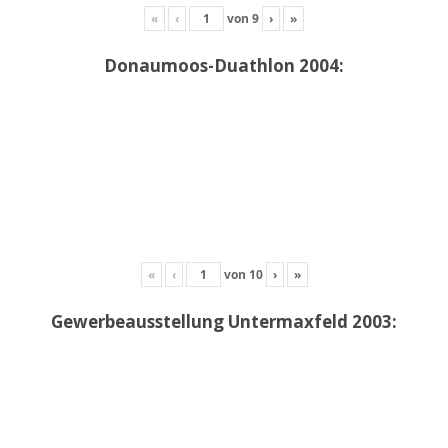
«
‹
von
9
›
»
Donaumoos-Duathlon 2004:
«
‹
von
10
›
»
Gewerbeausstellung Untermaxfeld 2003: