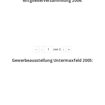
Mitgliederversammlung 2006:
«
‹
von
2
›
»
Gewerbeausstellung Untermaxfeld 2005: