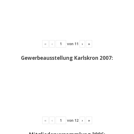
«
‹
von
11
›
»
Gewerbeausstellung Karlskron 2007:
«
‹
von
12
›
»