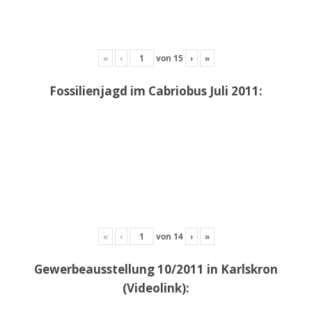
«
‹
von
15
›
»
Fossilienjagd im Cabriobus Juli 2011:
«
‹
von
14
›
»
Gewerbeausstellung 10/2011 in Karlskron
(Videolink):