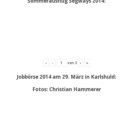
Sommerausflug Segways 2014:
«
‹
von
3
›
»
Jobbörse 2014 am 29. März in Karlshuld:
Fotos: Christian Hammerer