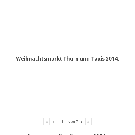
Weihnachtsmarkt Thurn und Taxis 2014:
«
‹
von
7
›
»