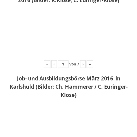
2016 (Bilder: K.Klose, C. Euringer-Klose)
«
‹
von
7
›
»
Job- und Ausbildungsbörse März 2016 in
Karlshuld (Bilder: Ch. Hammerer / C. Euringer-
Klose)