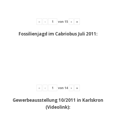
«
‹
von
15
›
»
Fossilienjagd im Cabriobus Juli 2011:
«
‹
von
14
›
»
Gewerbeausstellung 10/2011 in Karlskron
(Videolink):