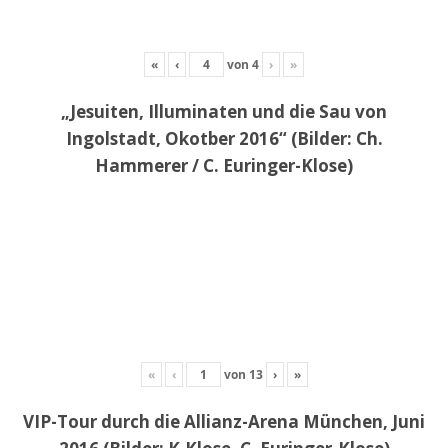
«
‹
von
4
›
»
„Jesuiten, Illuminaten und die Sau von
Ingolstadt, Okotber 2016“ (Bilder: Ch.
Hammerer / C. Euringer-Klose)
«
‹
von
13
›
»
VIP-Tour durch die Allianz-Arena München, Juni