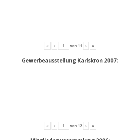
«
‹
von
11
›
»
Gewerbeausstellung Karlskron 2007:
«
‹
von
12
›
»