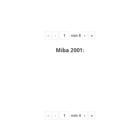
«
‹
von
8
›
»
Miba 2001:
«
‹
von
4
›
»