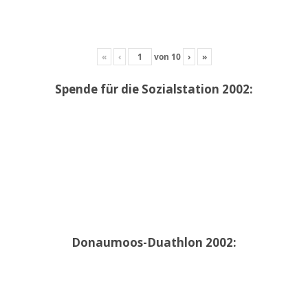
«
‹
von
10
›
»
Spende für die Sozialstation 2002:
Donaumoos-Duathlon 2002: