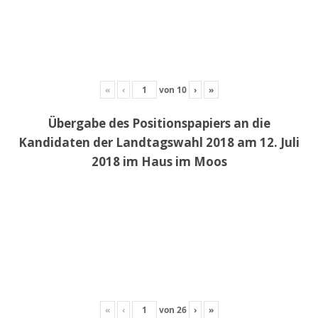
«
‹
von
10
›
»
Übergabe des Positionspapiers an die
Kandidaten der Landtagswahl 2018 am 12. Juli
2018 im Haus im Moos
«
‹
von
26
›
»