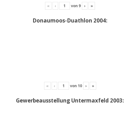
«
‹
von
9
›
»
Donaumoos-Duathlon 2004:
«
‹
von
10
›
»
Gewerbeausstellung Untermaxfeld 2003: