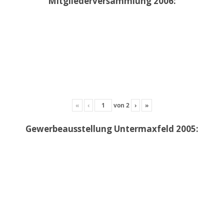
Mitgliederversammlung 2006:
«
‹
von
2
›
»
Gewerbeausstellung Untermaxfeld 2005: