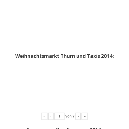
Weihnachtsmarkt Thurn und Taxis 2014:
«
‹
von
7
›
»