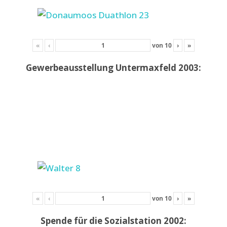
«
‹
von
10
›
»
Gewerbeausstellung Untermaxfeld 2003:
«
‹
von
10
›
»
Spende für die Sozialstation 2002: