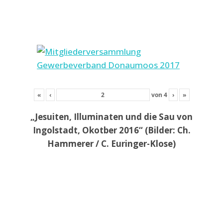
«
‹
von
4
›
»
„Jesuiten, Illuminaten und die Sau von
Ingolstadt, Okotber 2016“ (Bilder: Ch.
Hammerer / C. Euringer-Klose)