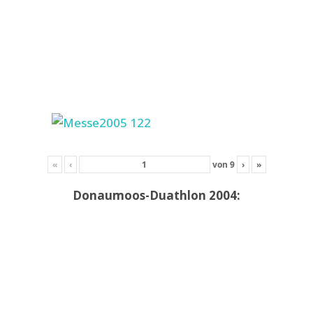
«
‹
von
9
›
»
Donaumoos-Duathlon 2004: