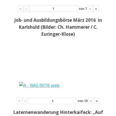
«
‹
von
7
›
»
Job- und Ausbildungsbörse März 2016 in
Karlshuld (Bilder: Ch. Hammerer / C.
Euringer-Klose)
«
‹
von
18
›
»
Laternenwanderung Hinterkaifeck: „Auf