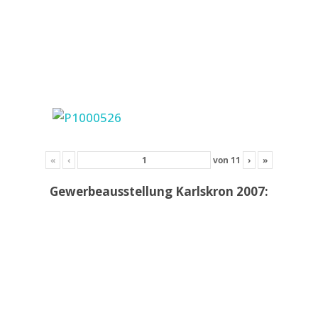
«
‹
von
11
›
»
Gewerbeausstellung Karlskron 2007: