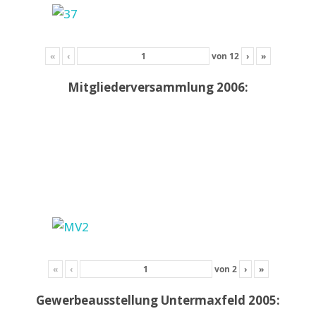
«
‹
von
12
›
»
Mitgliederversammlung 2006:
«
‹
von
2
›
»
Gewerbeausstellung Untermaxfeld 2005: