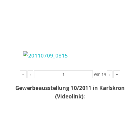
«
‹
von
14
›
»
Gewerbeausstellung 10/2011 in Karlskron
(Videolink):