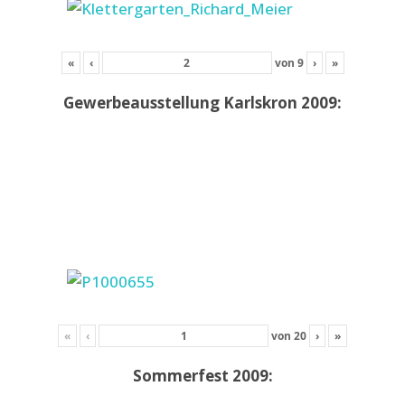
«
‹
von
9
›
»
Gewerbeausstellung Karlskron 2009:
«
‹
von
20
›
»
Sommerfest 2009: