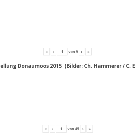
«
‹
von
9
›
»
llung Donaumoos 2015 (Bilder: Ch. Hammerer / C. E
«
‹
von
45
›
»