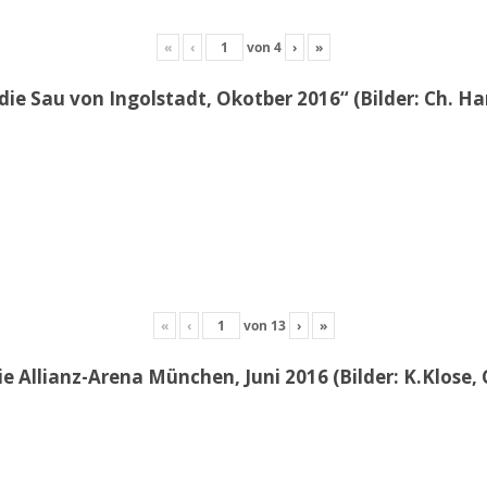
«
‹
von
4
›
»
die Sau von Ingolstadt, Okotber 2016“ (Bilder: Ch. H
«
‹
von
13
›
»
e Allianz-Arena München, Juni 2016 (Bilder: K.Klose, 