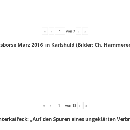
«
‹
von
7
›
»
sbörse März 2016 in Karlshuld (Bilder: Ch. Hammerer 
«
‹
von
18
›
»
erkaifeck: „Auf den Spuren eines ungeklärten Ver