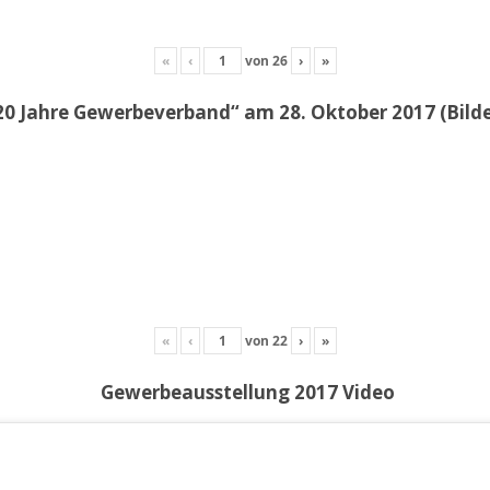
«
‹
von
26
›
»
20 Jahre Gewerbeverband“ am 28. Oktober 2017 (Bil
«
‹
von
22
›
»
Gewerbeausstellung 2017 Video