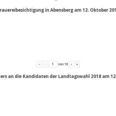
rauereibesichtigung in Abensberg am 12. Oktober 20
«
‹
von
10
›
»
iers an die Kandidaten der Landtagswahl 2018 am 12.