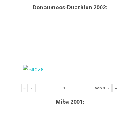
Donaumoos-Duathlon 2002:
«
‹
von
8
›
»
Miba 2001: