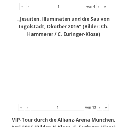
«
‹
von
4
›
»
„Jesuiten, Illuminaten und die Sau von
Ingolstadt, Okotber 2016“ (Bilder: Ch.
Hammerer / C. Euringer-Klose)
«
‹
von
13
›
»
VIP-Tour durch die Allianz-Arena München,