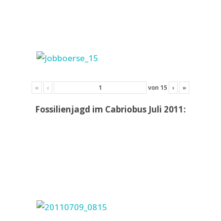
«
‹
von
15
›
»
Fossilienjagd im Cabriobus Juli 2011: