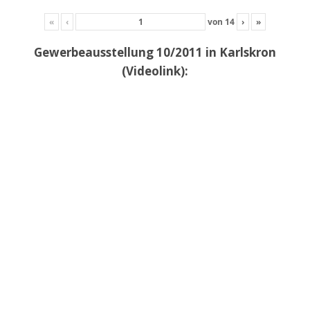
«
‹
von
14
›
»
Gewerbeausstellung 10/2011 in Karlskron
(Videolink):