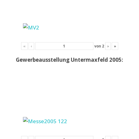
«
‹
von
2
›
»
Gewerbeausstellung Untermaxfeld 2005: