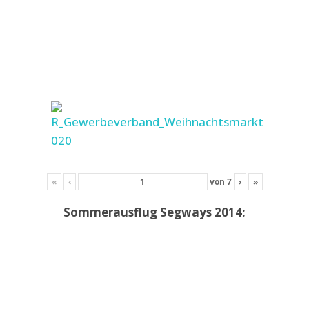
«
‹
von
7
›
»
Sommerausflug Segways 2014: