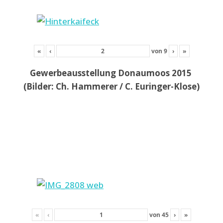
«
‹
von
9
›
»
Gewerbeausstellung Donaumoos 2015
(Bilder: Ch. Hammerer / C. Euringer-Klose)
«
‹
von
45
›
»