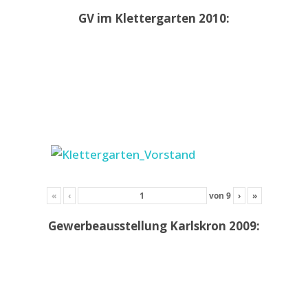
GV im Klettergarten 2010:
«
‹
von
9
›
»
Gewerbeausstellung Karlskron 2009: