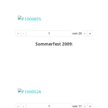
«
‹
von
20
›
»
Sommerfest 2009:
«
‹
von
11
›
»