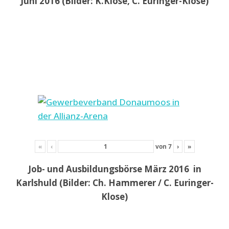
Juni 2016 (Bilder: K.Klose, C. Euringer-Klose)
«
‹
von
7
›
»
Job- und Ausbildungsbörse März 2016 in
Karlshuld (Bilder: Ch. Hammerer / C. Euringer-
Klose)