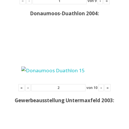
«
‹
von
9
›
»
Donaumoos-Duathlon 2004:
«
‹
von
10
›
»
Gewerbeausstellung Untermaxfeld 2003: