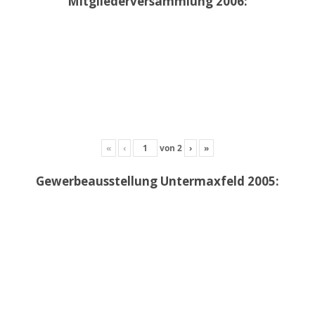
Mitgliederversammlung 2006:
«
‹
von
2
›
»
Gewerbeausstellung Untermaxfeld 2005: