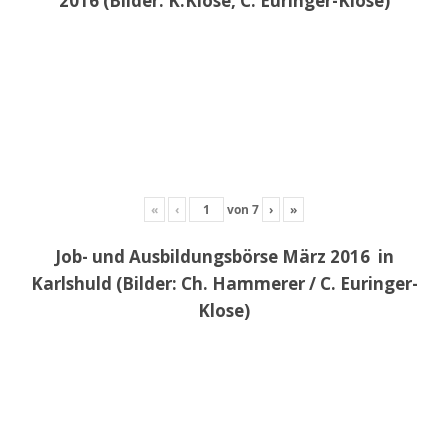
2016 (Bilder: K.Klose, C. Euringer-Klose)
«
‹
von
7
›
»
Job- und Ausbildungsbörse März 2016 in
Karlshuld (Bilder: Ch. Hammerer / C. Euringer-
Klose)