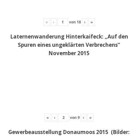
«
‹
von
18
›
»
Laternenwanderung Hinterkaifeck: „Auf den
Spuren eines ungeklärten Verbrechens“
November 2015
«
‹
von
9
›
»
Gewerbeausstellung Donaumoos 2015 (Bilder: