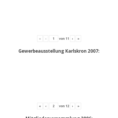
«
‹
von
11
›
»
Gewerbeausstellung Karlskron 2007:
«
‹
von
12
›
»