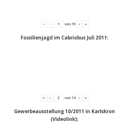
«
‹
von
15
›
»
Fossilienjagd im Cabriobus Juli 2011:
«
‹
von
14
›
»
Gewerbeausstellung 10/2011 in Karlskron
(Videolink):