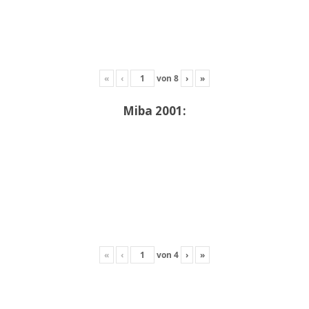
«
‹
von
8
›
»
Miba 2001:
«
‹
von
4
›
»