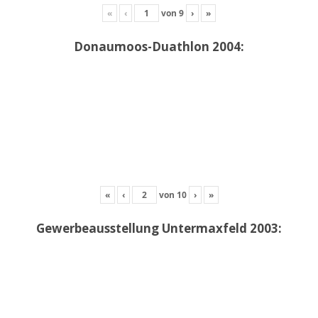
«
‹
von
9
›
»
Donaumoos-Duathlon 2004:
«
‹
von
10
›
»
Gewerbeausstellung Untermaxfeld 2003: