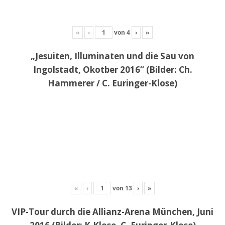
«
‹
von
4
›
»
„Jesuiten, Illuminaten und die Sau von
Ingolstadt, Okotber 2016“ (Bilder: Ch.
Hammerer / C. Euringer-Klose)
«
‹
von
13
›
»
VIP-Tour durch die Allianz-Arena München, Juni