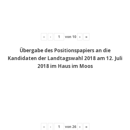
«
‹
von
10
›
»
Übergabe des Positionspapiers an die
Kandidaten der Landtagswahl 2018 am 12. Juli
2018 im Haus im Moos
«
‹
von
26
›
»