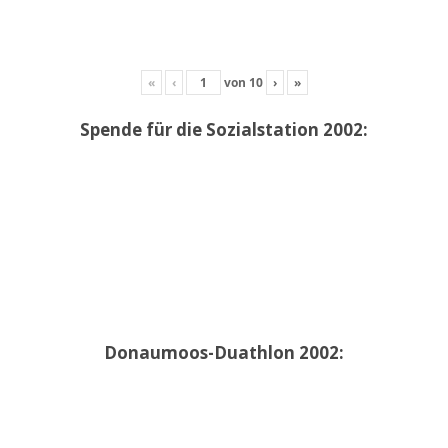
«
‹
von
10
›
»
Spende für die Sozialstation 2002:
Donaumoos-Duathlon 2002: