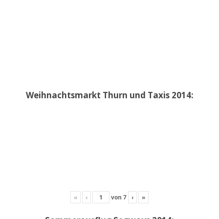
Weihnachtsmarkt Thurn und Taxis 2014:
«
‹
von
7
›
»