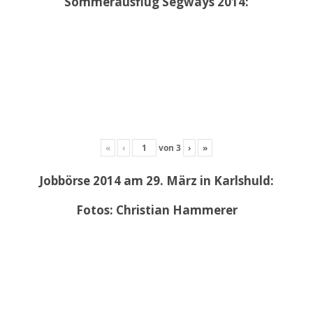
Sommerausflug Segways 2014:
«
‹
von
3
›
»
Jobbörse 2014 am 29. März in Karlshuld:
Fotos: Christian Hammerer