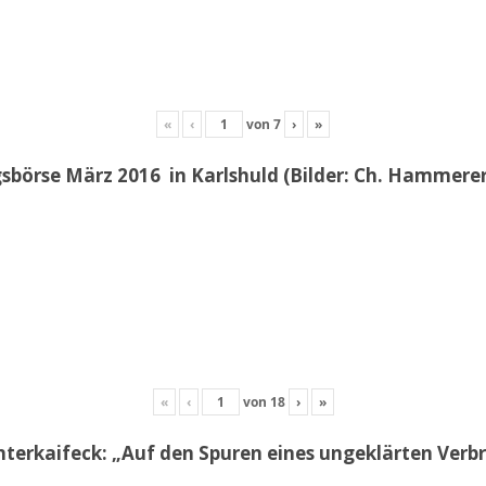
«
‹
von
7
›
»
sbörse März 2016 in Karlshuld (Bilder: Ch. Hammerer 
«
‹
von
18
›
»
erkaifeck: „Auf den Spuren eines ungeklärten Ver