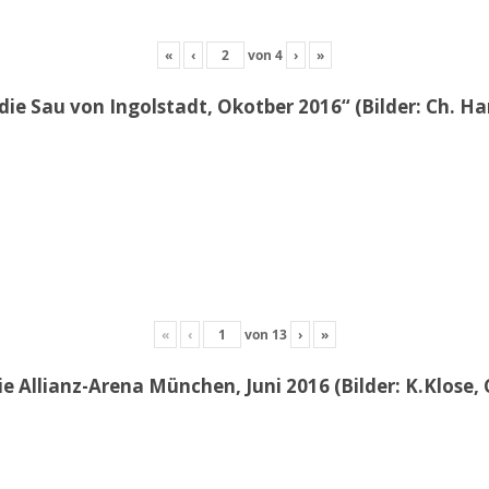
«
‹
von
4
›
»
die Sau von Ingolstadt, Okotber 2016“ (Bilder: Ch. H
«
‹
von
13
›
»
e Allianz-Arena München, Juni 2016 (Bilder: K.Klose, 