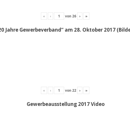
«
‹
von
26
›
»
20 Jahre Gewerbeverband“ am 28. Oktober 2017 (Bil
«
‹
von
22
›
»
Gewerbeausstellung 2017 Video