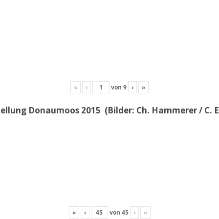
«
‹
von
9
›
»
llung Donaumoos 2015 (Bilder: Ch. Hammerer / C. E
«
‹
von
45
›
»