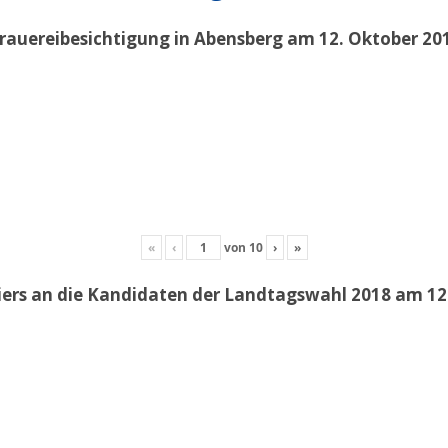
rauereibesichtigung in Abensberg am 12. Oktober 20
«
‹
von
10
›
»
iers an die Kandidaten der Landtagswahl 2018 am 12.