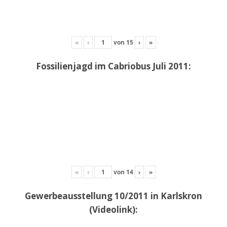
«
‹
von
15
›
»
Fossilienjagd im Cabriobus Juli 2011:
«
‹
von
14
›
»
Gewerbeausstellung 10/2011 in Karlskron
(Videolink):