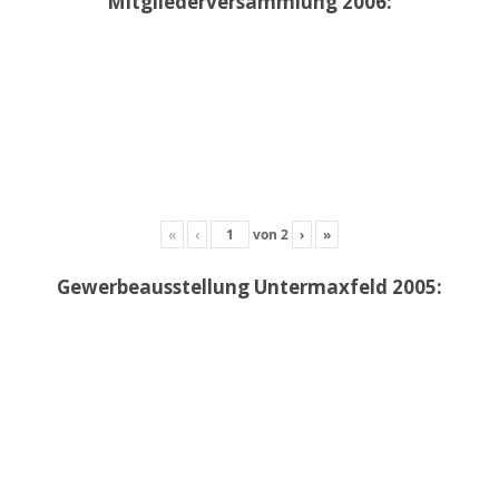
Mitgliederversammlung 2006:
«
‹
von
2
›
»
Gewerbeausstellung Untermaxfeld 2005: