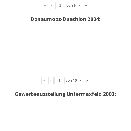
«
‹
von
9
›
»
Donaumoos-Duathlon 2004:
«
‹
von
10
›
»
Gewerbeausstellung Untermaxfeld 2003: