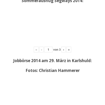
Sommerausflug Segways 2014:
«
‹
von
3
›
»
Jobbörse 2014 am 29. März in Karlshuld:
Fotos: Christian Hammerer