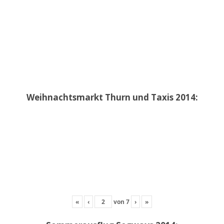
Weihnachtsmarkt Thurn und Taxis 2014:
«
‹
von
7
›
»