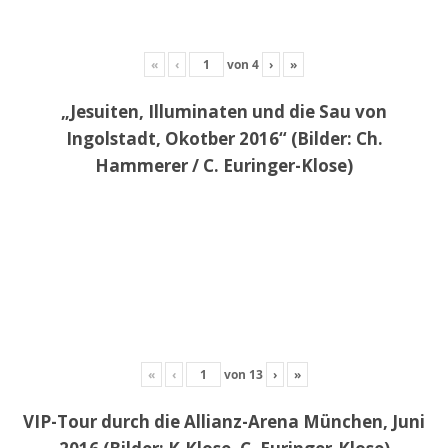
«
‹
von
4
›
»
„Jesuiten, Illuminaten und die Sau von
Ingolstadt, Okotber 2016“ (Bilder: Ch.
Hammerer / C. Euringer-Klose)
«
‹
von
13
›
»
VIP-Tour durch die Allianz-Arena München, Juni