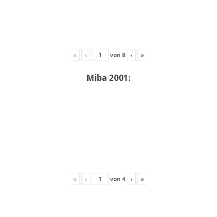
«
‹
von
8
›
»
Miba 2001:
«
‹
von
4
›
»