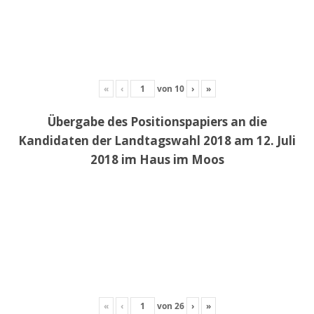
«
‹
von
10
›
»
Übergabe des Positionspapiers an die
Kandidaten der Landtagswahl 2018 am 12. Juli
2018 im Haus im Moos
«
‹
von
26
›
»