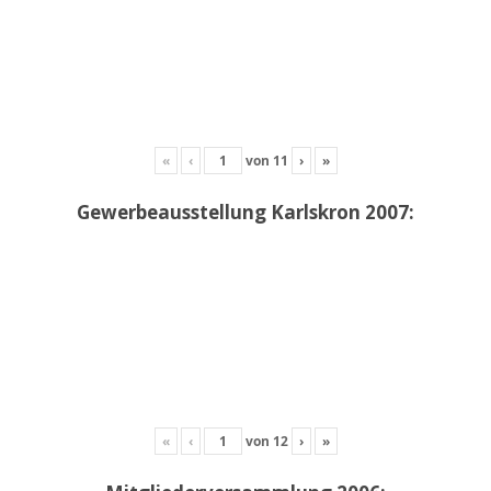
«
‹
von
11
›
»
Gewerbeausstellung Karlskron 2007:
«
‹
von
12
›
»