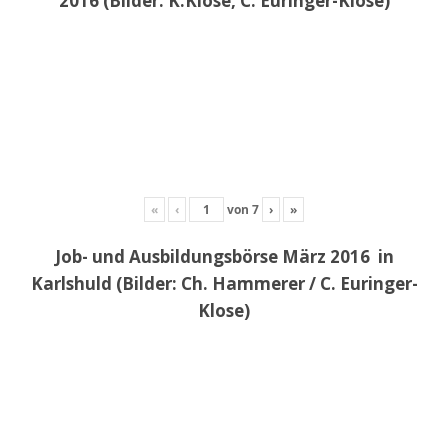
2016 (Bilder: K.Klose, C. Euringer-Klose)
«
‹
von
7
›
»
Job- und Ausbildungsbörse März 2016 in
Karlshuld (Bilder: Ch. Hammerer / C. Euringer-
Klose)