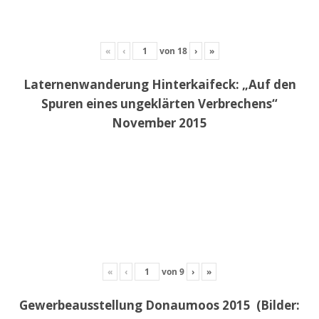
«
‹
von
18
›
»
Laternenwanderung Hinterkaifeck: „Auf den
Spuren eines ungeklärten Verbrechens“
November 2015
«
‹
von
9
›
»
Gewerbeausstellung Donaumoos 2015 (Bilder: