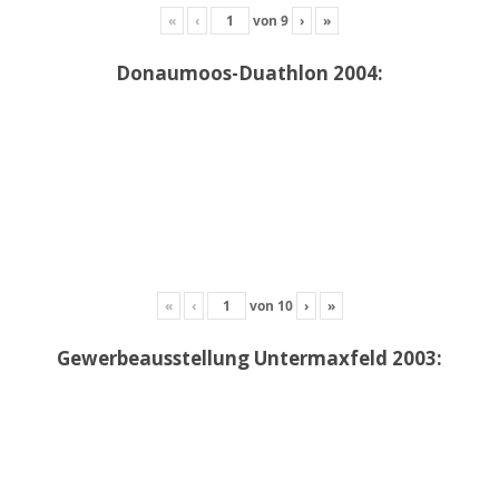
«
‹
von
9
›
»
Donaumoos-Duathlon 2004:
«
‹
von
10
›
»
Gewerbeausstellung Untermaxfeld 2003: