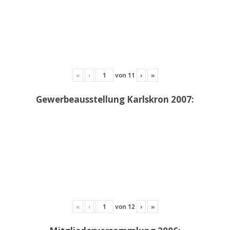
«
‹
von
11
›
»
Gewerbeausstellung Karlskron 2007:
«
‹
von
12
›
»