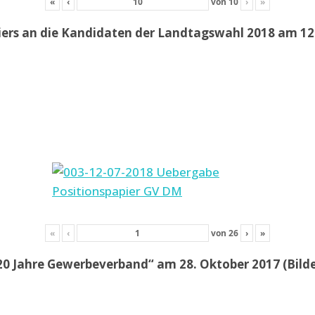
«
‹
von
10
›
»
iers an die Kandidaten der Landtagswahl 2018 am 12.
«
‹
von
26
›
»
20 Jahre Gewerbeverband“ am 28. Oktober 2017 (Bil