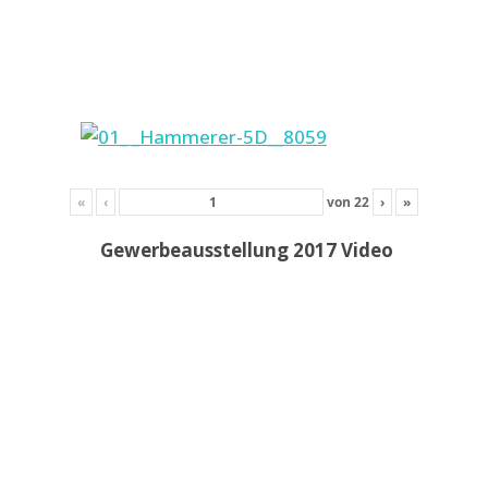
«
‹
von
22
›
»
Gewerbeausstellung 2017 Video