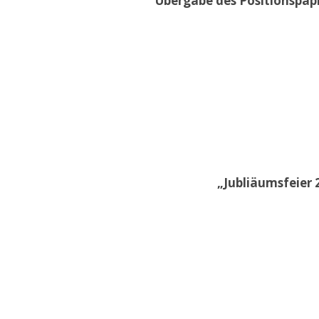
Übergabe des Positionspap
„Jubliäumsfeier 