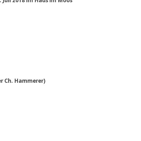
 Juli 2018 im Haus im Moos
der Ch. Hammerer)