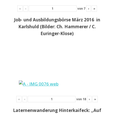
«
‹
von
7
›
»
Job- und Ausbildungsbörse März 2016 in
Karlshuld (Bilder: Ch. Hammerer / C.
Euringer-Klose)
«
‹
von
18
›
»
Laternenwanderung Hinterkaifeck: „Auf