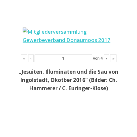
«
‹
von
4
›
»
„Jesuiten, Illuminaten und die Sau von
Ingolstadt, Okotber 2016“ (Bilder: Ch.
Hammerer / C. Euringer-Klose)