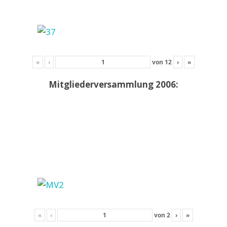
«
‹
von
12
›
»
Mitgliederversammlung 2006:
«
‹
von
2
›
»