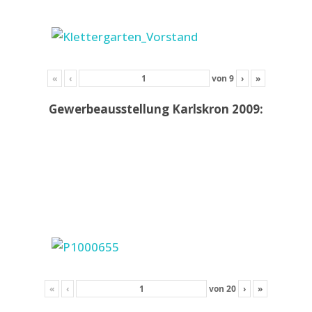
«
‹
von
9
›
»
Gewerbeausstellung Karlskron 2009:
«
‹
von
20
›
»