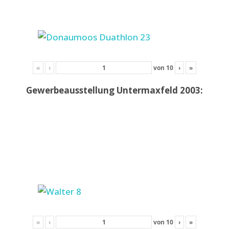
«
‹
von
10
›
»
Gewerbeausstellung Untermaxfeld 2003:
«
‹
von
10
›
»