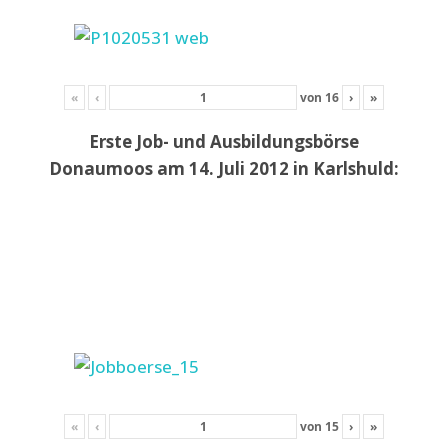
«
‹
von
16
›
»
Erste Job- und Ausbildungsbörse
Donaumoos am 14. Juli 2012 in Karlshuld:
«
‹
von
15
›
»