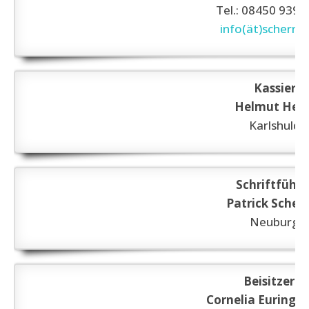
Tel.: 08450 939
info(ät)
scherm
Kassier
Helmut Heck
Karlshuld
Schriftführe
Patrick Scheu
Neuburg
Beisitzerin
Cornelia Euringer