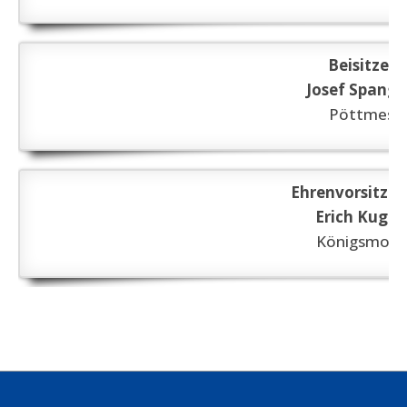
Beisitzer
Josef Spangl
Pöttmes
Ehrenvorsitze
Erich Kugle
Königsmoos