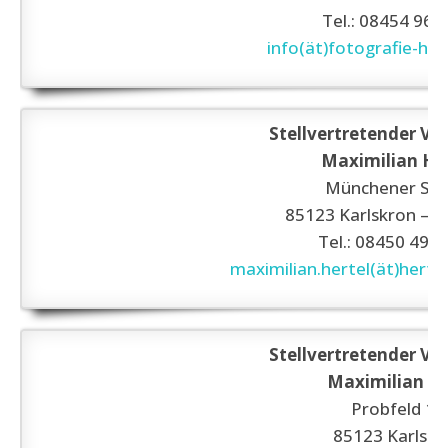
Tel.: 08454 962
info(ät)fotografie-h
Stellvertretender Vo
Maximilian He
Münchener Str.
85123 Karlskron – B
Tel.: 08450 495
maximilian.hertel(ät)hertel
Stellvertretender Vo
Maximilian R
Probfeld 18
85123 Karlskr