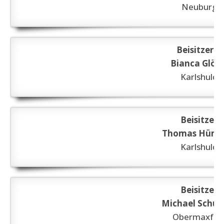
Neuburg
Beisitzerin
Bianca Glöck
Karlshuld
Beisitzer
Thomas Hüm
Karlshuld
Beisitzer
Michael Schul
Obermaxfel