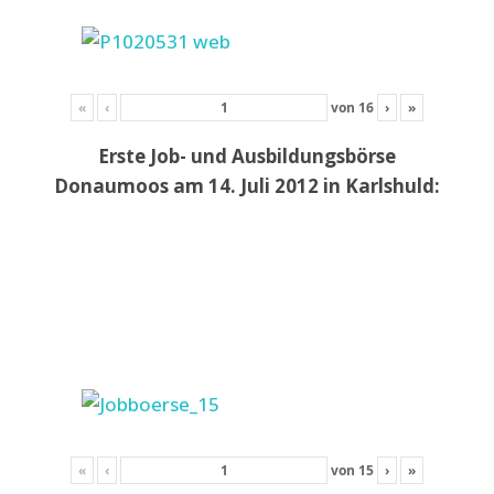
«
‹
von
16
›
»
Erste Job- und Ausbildungsbörse
Donaumoos am 14. Juli 2012 in Karlshuld:
«
‹
von
15
›
»