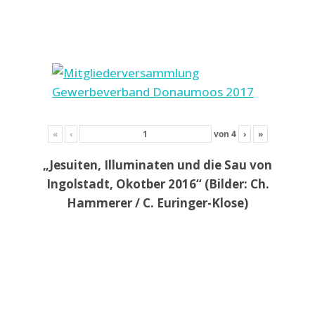
«
‹
von
4
›
»
„Jesuiten, Illuminaten und die Sau von
Ingolstadt, Okotber 2016“ (Bilder: Ch.
Hammerer / C. Euringer-Klose)