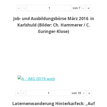
«
‹
von
7
›
»
Job- und Ausbildungsbörse März 2016 in
Karlshuld (Bilder: Ch. Hammerer / C.
Euringer-Klose)
«
‹
von
18
›
»
Laternenwanderung Hinterkaifeck: „Auf