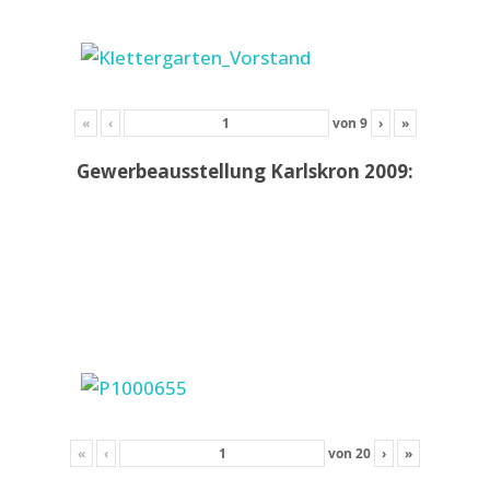
«
‹
von
9
›
»
Gewerbeausstellung Karlskron 2009:
«
‹
von
20
›
»