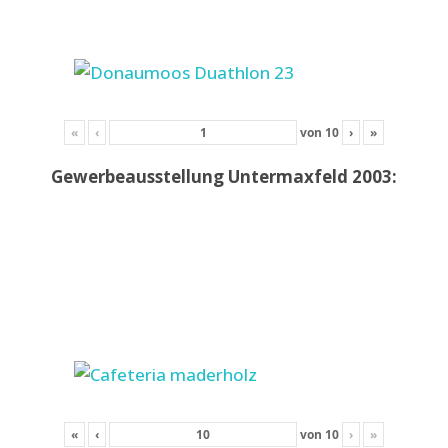
«
‹
von
10
›
»
Gewerbeausstellung Untermaxfeld 2003:
«
‹
von
10
›
»