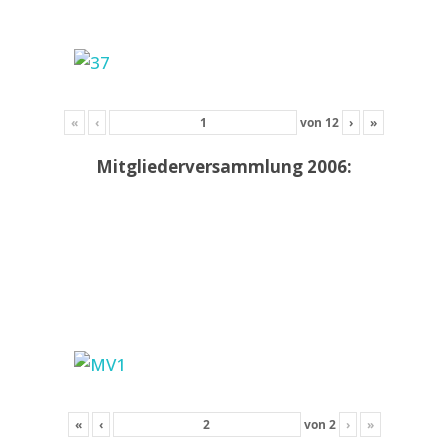
«
‹
von
12
›
»
Mitgliederversammlung 2006:
«
‹
von
2
›
»