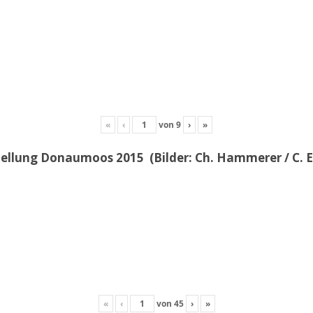
«
‹
von
9
›
»
llung Donaumoos 2015 (Bilder: Ch. Hammerer / C. E
«
‹
von
45
›
»