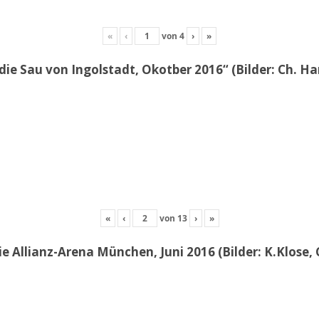
«
‹
von
4
›
»
die Sau von Ingolstadt, Okotber 2016“ (Bilder: Ch. H
«
‹
von
13
›
»
e Allianz-Arena München, Juni 2016 (Bilder: K.Klose, 