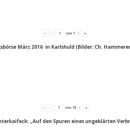
«
‹
von
7
›
»
sbörse März 2016 in Karlshuld (Bilder: Ch. Hammerer 
«
‹
von
18
›
»
erkaifeck: „Auf den Spuren eines ungeklärten Ver