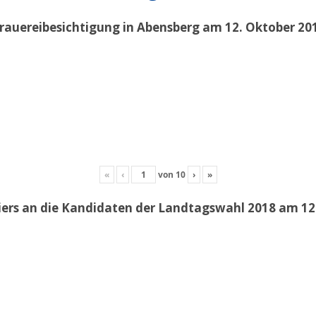
rauereibesichtigung in Abensberg am 12. Oktober 20
«
‹
von
10
›
»
iers an die Kandidaten der Landtagswahl 2018 am 12.