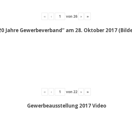
«
‹
von
26
›
»
20 Jahre Gewerbeverband“ am 28. Oktober 2017 (Bil
«
‹
von
22
›
»
Gewerbeausstellung 2017 Video