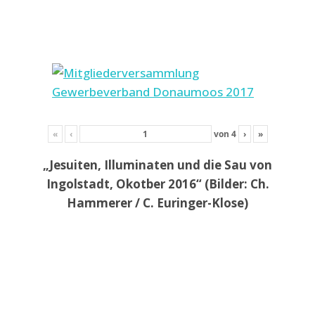
«
‹
von
4
›
»
„Jesuiten, Illuminaten und die Sau von
Ingolstadt, Okotber 2016“ (Bilder: Ch.
Hammerer / C. Euringer-Klose)