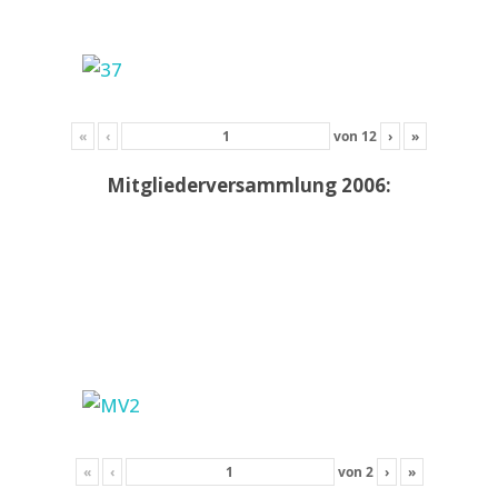
«
‹
von
12
›
»
Mitgliederversammlung 2006:
«
‹
von
2
›
»