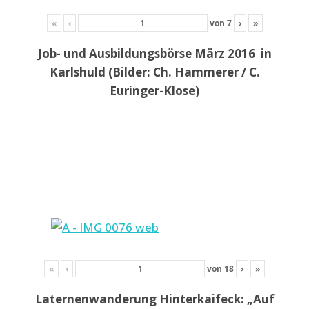
«
‹
von
7
›
»
Job- und Ausbildungsbörse März 2016 in
Karlshuld (Bilder: Ch. Hammerer / C.
Euringer-Klose)
«
‹
von
18
›
»
Laternenwanderung Hinterkaifeck: „Auf