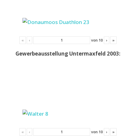
«
‹
von
10
›
»
Gewerbeausstellung Untermaxfeld 2003:
«
‹
von
10
›
»