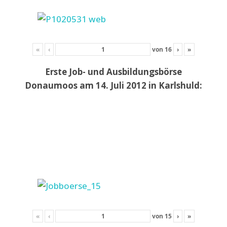
«
‹
von
16
›
»
Erste Job- und Ausbildungsbörse
Donaumoos am 14. Juli 2012 in Karlshuld:
«
‹
von
15
›
»