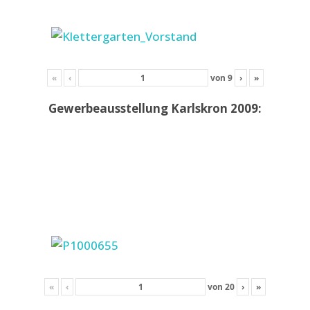
«
‹
von
9
›
»
Gewerbeausstellung Karlskron 2009:
«
‹
von
20
›
»