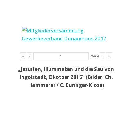
«
‹
von
4
›
»
„Jesuiten, Illuminaten und die Sau von
Ingolstadt, Okotber 2016“ (Bilder: Ch.
Hammerer / C. Euringer-Klose)