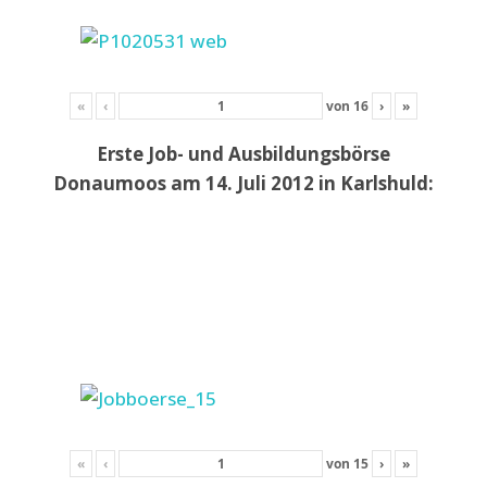
«
‹
von
16
›
»
Erste Job- und Ausbildungsbörse
Donaumoos am 14. Juli 2012 in Karlshuld:
«
‹
von
15
›
»