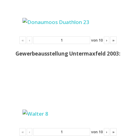
«
‹
von
10
›
»
Gewerbeausstellung Untermaxfeld 2003:
«
‹
von
10
›
»