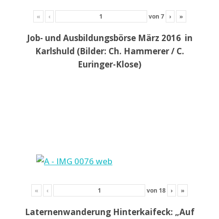
«
‹
von
7
›
»
Job- und Ausbildungsbörse März 2016 in
Karlshuld (Bilder: Ch. Hammerer / C.
Euringer-Klose)
«
‹
von
18
›
»
Laternenwanderung Hinterkaifeck: „Auf