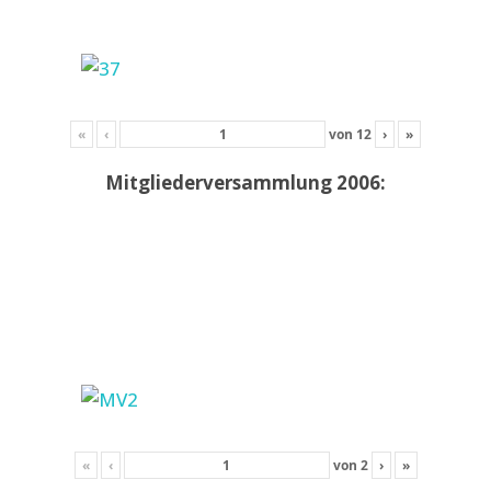
«
‹
von
12
›
»
Mitgliederversammlung 2006:
«
‹
von
2
›
»