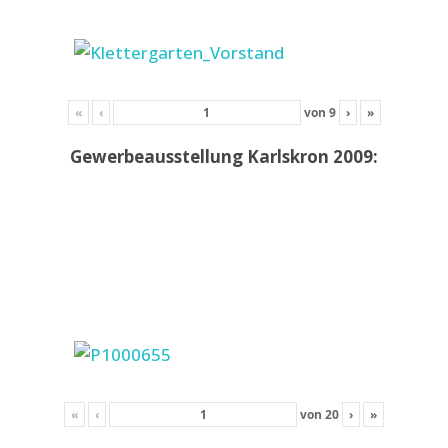
«
‹
von
9
›
»
Gewerbeausstellung Karlskron 2009:
«
‹
von
20
›
»