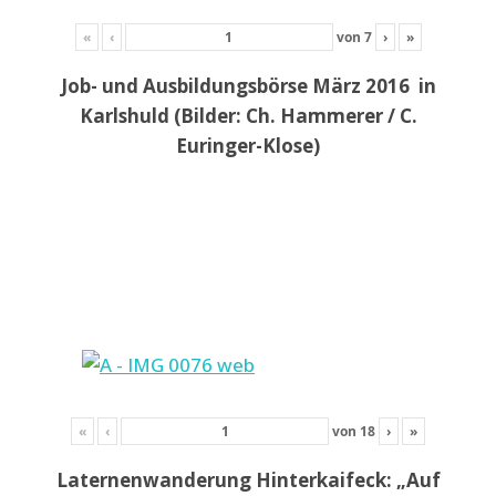
«
‹
von
7
›
»
Job- und Ausbildungsbörse März 2016 in
Karlshuld (Bilder: Ch. Hammerer / C.
Euringer-Klose)
«
‹
von
18
›
»
Laternenwanderung Hinterkaifeck: „Auf