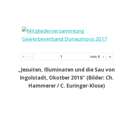
«
‹
von
4
›
»
„Jesuiten, Illuminaten und die Sau von
Ingolstadt, Okotber 2016“ (Bilder: Ch.
Hammerer / C. Euringer-Klose)