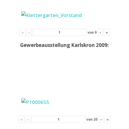
«
‹
von
9
›
»
Gewerbeausstellung Karlskron 2009:
«
‹
von
20
›
»