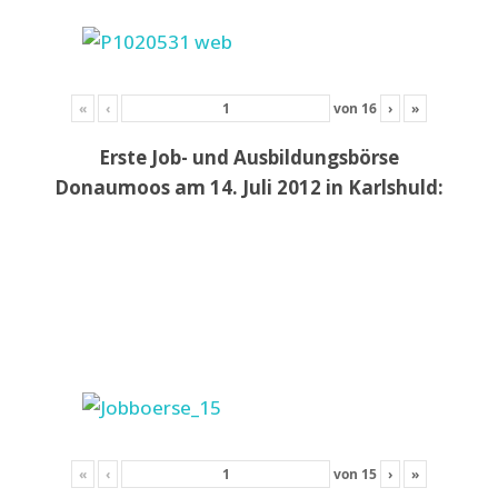
«
‹
von
16
›
»
Erste Job- und Ausbildungsbörse
Donaumoos am 14. Juli 2012 in Karlshuld:
«
‹
von
15
›
»