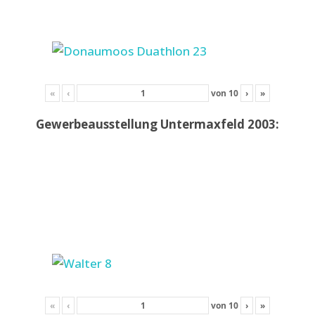
«
‹
von
10
›
»
Gewerbeausstellung Untermaxfeld 2003:
«
‹
von
10
›
»