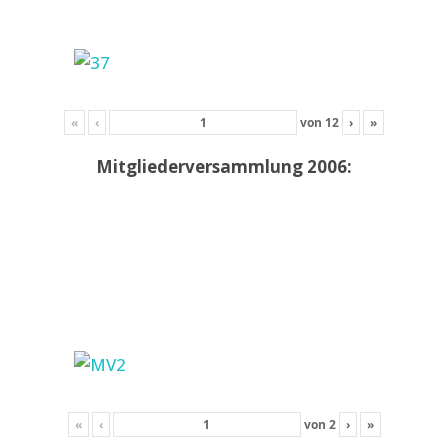
«
‹
von
12
›
»
Mitgliederversammlung 2006:
«
‹
von
2
›
»